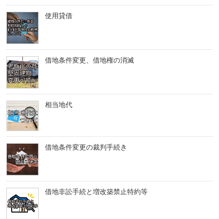
使用貸借
借地条件変更、借地権の消滅
相当地代
借地条件変更の裁判手続き
借地非訟手続と増改築禁止特約等