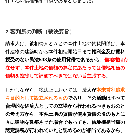
件土地の借地権相当額があるとしました。
2.審判所の判断（裁決要旨）
請求人は、被相続人とＡとの本件土地の賃貸関係は、本
件建物の建築時から本件相続開始日まで
権利金及び賃料
授受のない民法593条の使用貸借であるから
、
借地権は存
在せず、本件土地の価額の算定にあたっては借地相当の
価額を控除して評価すべきではない旨主張する
。
しかしながら、税法上においては、
法人が
本来営利追求
を目的として設立されるもの
であり
、
その活動はすべて
合理的な経済人としての立場から行われるべきもおのと
の考え方から
、
本件土地の賃借が使用貸借の名のもとに
Ａに建物を建築させた場合であっても、借地権相当額の
認定課税が行われていたと認めるのが相当であるから
、