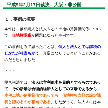
平成9年2月17日裁決 大阪・非公開
１．事例の概要
本件は、被相続人と法人Ａとの土地の賃貸借関係につい
て、
借地権課税
が問題になった事例です。
この事例をみて思ったことは、
個人と法人とでは課税の
しかたが相当ちがう、
真逆になりうるということがある
のだと思いました。
＊＊＊
即ち税法では、
法人は営利追求を目的とするものであっ
て
、
その活動は合理的経済人としての立場であるから
、
本件土地が使用貸借であっても
、
借地権相当額の設定課
税と認めるのが相当である
。したがって、法人Ａには本