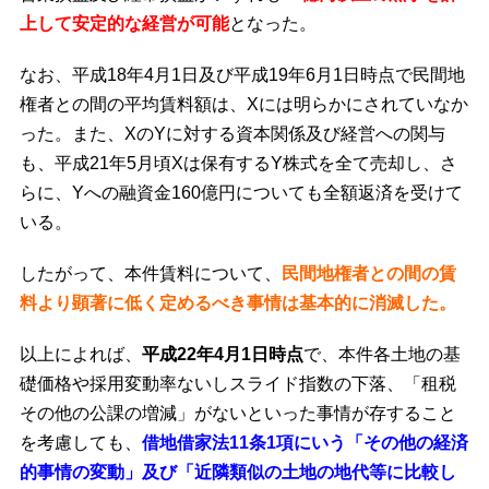
上して安定的な経営が可能
となった。
なお、平成18年4月1日及び平成19年6月1日時点で民間地
権者との間の平均賃料額は、Xには明らかにされていなか
った。また、XのYに対する資本関係及び経営への関与
も、平成21年5月頃Xは保有するY株式を全て売却し、さ
らに、Yへの融資金160億円についても全額返済を受けて
いる。
したがって、本件賃料について、
民間地権者との間の賃
料より顕著に低く定めるべき事情は基本的に消滅した。
以上によれば、
平成22年4月1日時点
で、本件各土地の基
礎価格や採用変動率ないしスライド指数の下落、「租税
その他の公課の増減」がないといった事情が存すること
を考慮しても、
借地借家法11条1項にいう「その他の経済
的事情の変動」及び「近隣類似の土地の地代等に比較し