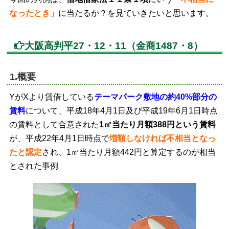
なったとき」
に当たるか？を見ていきたいと思います。
大阪高判平27・12・11（金商1487・8）
1.概要
YがXより賃借している
テーマパーク敷地の約40%部分の
賃料
について、平成18年4月1日及び平成19年6月1日時点
の賃料として合意された
1㎡当たり月額388円という賃料
が、平成22年4月1日時点で
増額しなければ不相当となっ
たと認定
され、1㎡当たり月額442円と算定するのが相当
とされた事例