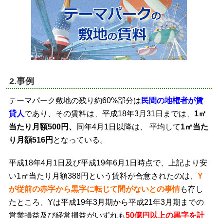
2.事例
テーマパーク敷地の残り約60%部分は
民間の地権者が賃
貸人
であり、その賃料は、平成18年3月31日までは、
1㎡
当たり月額500円、
同年4月1日以降は、 平均して
1㎡当た
り月額516円
となっている。
平成18年4月1日及び平成19年6月1日時点で、上記より安
い1㎡当たり月額388円という賃料が合意されたのは、
Y
が従前の赤字から黒字に転じて間がないとの事情
も存し
たところ、Yは平成19年3月期から平成21年3月期までの
営業損益及び経常損益がいずれも
50億円以上の黒字を計