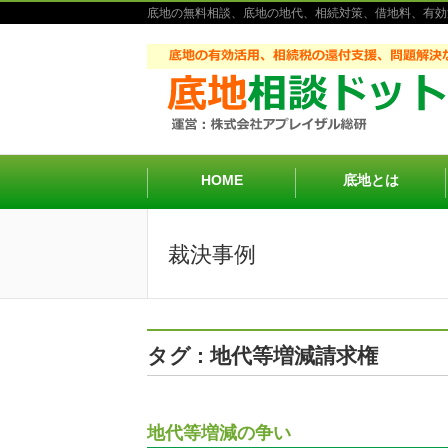
底地の無料相談、底地の地代、相続対策、借地料、有効
HOME
底地とは
裁決事例
タグ : 地代等増減請求権
地代等増減の争い