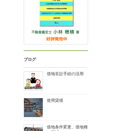
ブログ
借地非訟手続の活用
使用貸借
借地条件変更、借地権